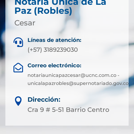
Notaría Única de La
Paz (Robles)
Cesar
Líneas de atención:

(+57) 3189239030
Correo electrónico:

notariaunicapazcesar@ucnc.com.co -
unicalapazrobles@supernotariado.gov.co
Dirección:

Cra 9 # 5-51 Barrio Centro