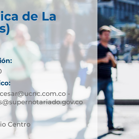
ica de La
s)
ión:
0
ico:
zcesar@ucnc.com.co -
s@supernotariado.gov.co
rio Centro