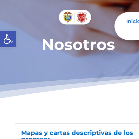
Inici
Abrir barra de herramientas
Nosotros
Mapas y cartas descriptivas de los
procesos