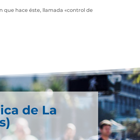
ón que hace éste, llamada «control de
ica de La
s)