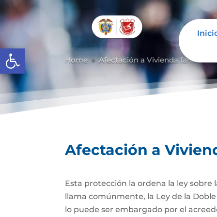
Inici
Abrir barra de herramientas
Home
Afectación a Vivienda familiar
9
Afectación a Vivien
Esta protección la ordena la ley sobre
llama comúnmente, la Ley de la Doble 
lo puede ser embargado por el acreedor