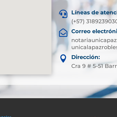
Líneas de atenc

(+57) 318923903
Correo electrón

notariaunicapa
unicalapazroble
Dirección:

Cra 9 # 5-51 Bar