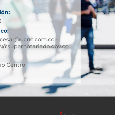
ión:
0
ico:
zcesar@ucnc.com.co -
s@supernotariado.gov.co
rio Centro