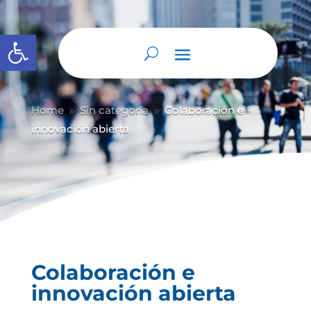
Abrir barra de herramientas
Home
Sin categoría
Colaboración e
9
9
innovación abierta
Colaboración e
innovación abierta