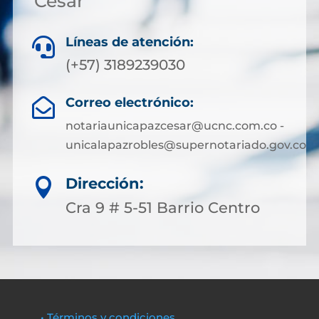
Cesar
Líneas de atención:

(+57) 3189239030
Correo electrónico:

notariaunicapazcesar@ucnc.com.co -
unicalapazrobles@supernotariado.gov.co
Dirección:

Cra 9 # 5-51 Barrio Centro
• Términos y condiciones