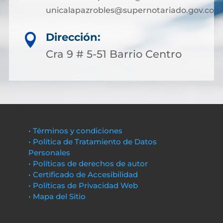
unicalapazrobles@supernotariado.gov.co
Dirección:

Cra 9 # 5-51 Barrio Centro
• Términos y condiciones
• Política de Tratamiento de Datos
Personales
• Políticas de derechos de autor
• Certificado de Accesibilidad
• Políticas de Privacidad Web
• Mapa del Sitio