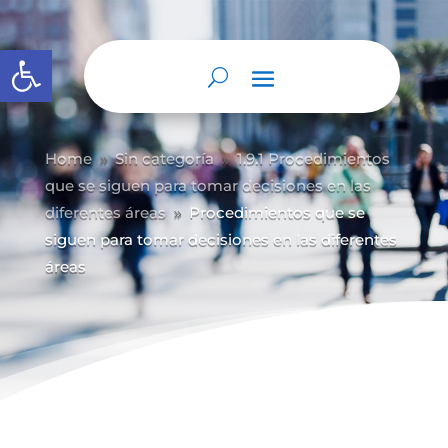
Abrir barra de herramientas
Home
Sin categoría
1.9.1 Procedimientos
9
9
que se siguen para tomar decisiones en las
diferentes áreas
Procedimientos que se
9
siguen para tomar decisiones en las diferentes
áreas