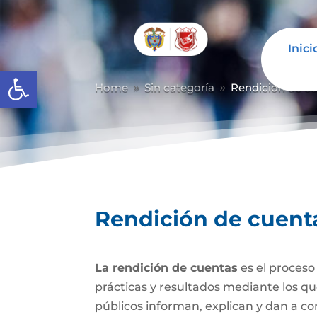
Inici
Abrir barra de herramientas
Home
Sin categoría
Rendición de c
9
9
Rendición de cuent
La rendición de cuentas
es el proceso
prácticas y resultados mediante los que 
públicos informan, explican y dan a con