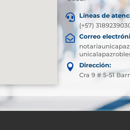
Líneas de atenc

(+57) 318923903
Correo electrón

notariaunicapa
unicalapazroble
Dirección:

Cra 9 # 5-51 Bar