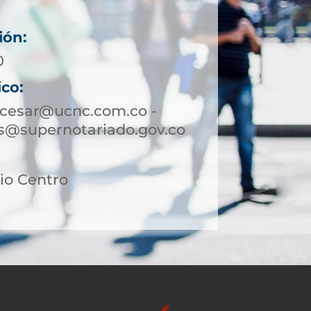
ión:
0
ico:
zcesar@ucnc.com.co -
s@supernotariado.gov.co
rio Centro