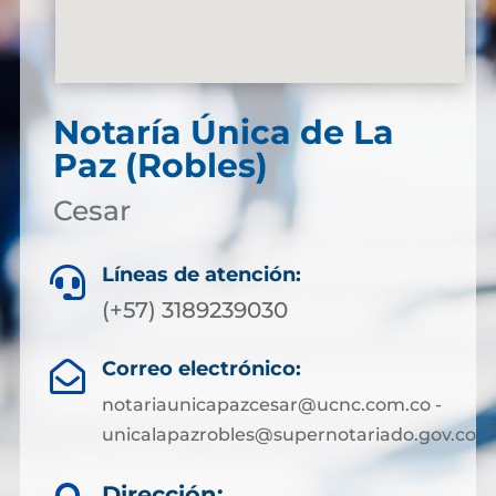
Notaría Única de La
Paz (Robles)
Cesar
Líneas de atención:

(+57) 3189239030
Correo electrónico:

notariaunicapazcesar@ucnc.com.co -
unicalapazrobles@supernotariado.gov.co
Dirección: