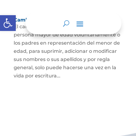
Abrir barra de herramientas
Cambio Nombre
El cambio de nombre lo podrá hacer la
persona mayor de edad voluntariamente o
los padres en representación del menor de
edad, para suprimir, adicionar o modificar
sus nombres o sus apellidos y por regla
general, solo puede hacerse una vez en la
vida por escritura...