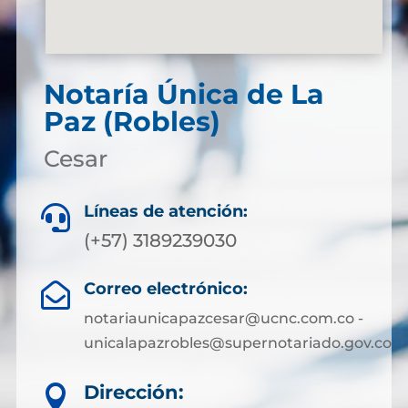
Notaría Única de La
Paz (Robles)
Cesar
Líneas de atención:

(+57) 3189239030
Correo electrónico:

notariaunicapazcesar@ucnc.com.co -
unicalapazrobles@supernotariado.gov.co
Dirección:
