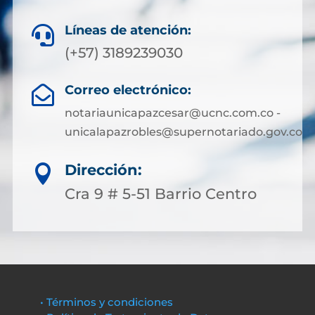
Líneas de atención:

(+57) 3189239030
Correo electrónico:

notariaunicapazcesar@ucnc.com.co -
unicalapazrobles@supernotariado.gov.co
Dirección:

Cra 9 # 5-51 Barrio Centro
• Términos y condiciones