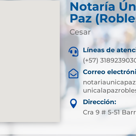
Notaría Ún
Paz (Roble
Cesar
Líneas de atenc

(+57) 318923903
Correo electrón

notariaunicapa
unicalapazroble
Dirección:

Cra 9 # 5-51 Bar