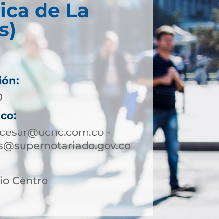
ica de La
s)
ión:
0
ico:
zcesar@ucnc.com.co -
s@supernotariado.gov.co
rio Centro