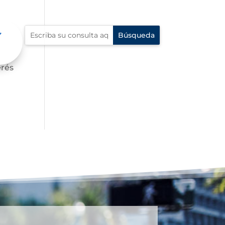
s,
erés