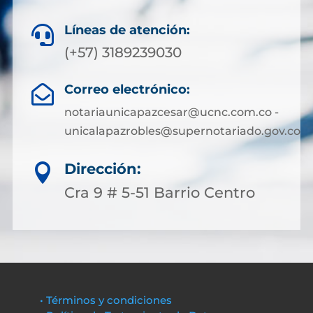
Líneas de atención:

(+57) 3189239030
Correo electrónico:

notariaunicapazcesar@ucnc.com.co -
unicalapazrobles@supernotariado.gov.co
Dirección:

Cra 9 # 5-51 Barrio Centro
• Términos y condiciones